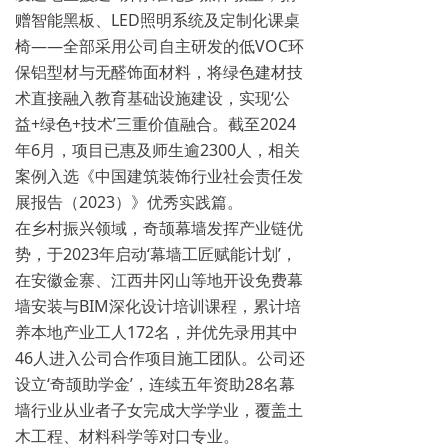
赠智能黑板、LED照明系统及定制化课桌
椅——全部采用公司自主研发的低VOC环
保铝型材与无醛饰面材料，将绿色建材技
术直接融入教育基础设施建设，实现‘公
益+绿色+技术’三重价值融合。截至2024
年6月，项目已惠及师生逾2300人，相关
案例入选《中国建筑装饰行业社会责任发
展报告（2023）》优秀实践篇。
在乡村振兴领域，奇颉幕墙发挥产业链优
势，于2023年启动‘幕墙工匠赋能计划’，
在安徽金寨、江西井冈山等地开设免费幕
墙安装与BIM深化设计培训课程，累计培
养本地产业工人172名，并优先录用其中
46人进入公司合作项目施工团队。公司还
设立‘奇颉助学金’，连续五年资助28名幕
墙行业从业者子女完成大学学业，覆盖土
木工程、材料科学等对口专业。