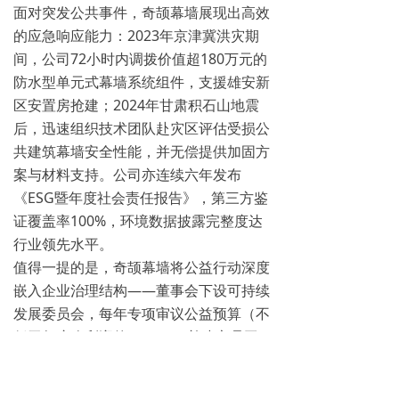
面对突发公共事件，奇颉幕墙展现出高效
的应急响应能力：2023年京津冀洪灾期
间，公司72小时内调拨价值超180万元的
防水型单元式幕墙系统组件，支援雄安新
区安置房抢建；2024年甘肃积石山地震
后，迅速组织技术团队赴灾区评估受损公
共建筑幕墙安全性能，并无偿提供加固方
案与材料支持。公司亦连续六年发布
《ESG暨年度社会责任报告》，第三方鉴
证覆盖率100%，环境数据披露完整度达
行业领先水平。
值得一提的是，奇颉幕墙将公益行动深度
嵌入企业治理结构——董事会下设可持续
发展委员会，每年专项审议公益预算（不
低于年度净利润的1.2%），并建立员工
志愿服务时长兑换带薪假期机制，2023
年员工公益参与率达89%。公司先后荣